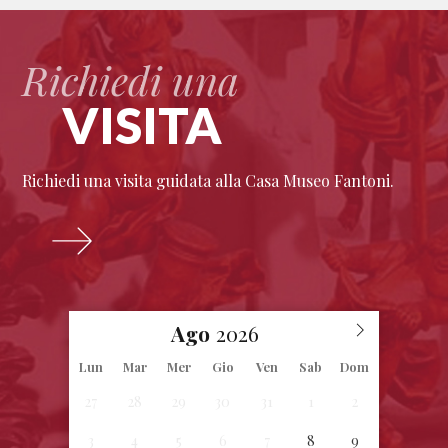
Richiedi una
VISITA
Richiedi una visita guidata alla Casa Museo Fantoni.
Ago
Lun
Mar
Mer
Gio
Ven
Sab
Dom
27
28
29
30
31
1
2
3
4
5
6
7
8
9