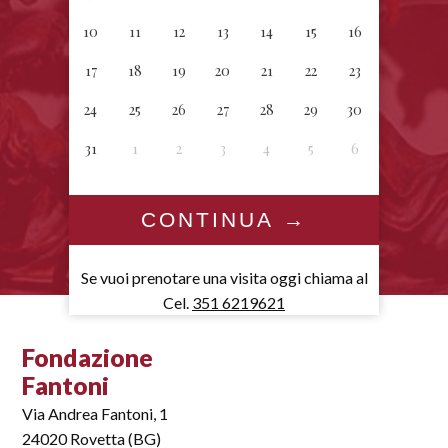
10
11
12
13
14
15
16
17
18
19
20
21
22
23
24
25
26
27
28
29
30
31
1
2
3
4
5
6
Se vuoi prenotare una visita oggi chiama al
Cel.
351 6219621
Fondazione
Fantoni
Via Andrea Fantoni, 1
24020 Rovetta (BG)