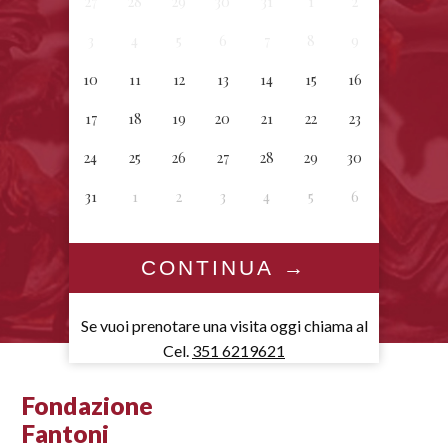
27
28
29
30
31
1
2
3
4
5
6
7
8
9
10
11
12
13
14
15
16
17
18
19
20
21
22
23
24
25
26
27
28
29
30
31
1
2
3
4
5
6
Se vuoi prenotare una visita oggi chiama al
Cel.
351 6219621
Fondazione
Fantoni