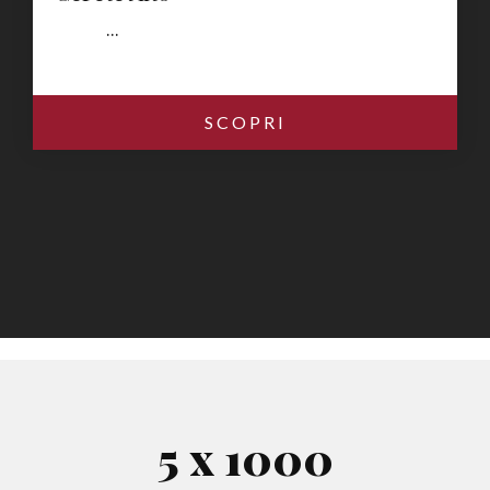
...
SCOPRI
5
x 1000