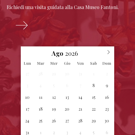
Richiedi una visita guidata alla Casa Museo Fantoni.
Ago
Lun
Mar
Mer
Gio
Ven
Sab
Dom
27
28
29
30
31
1
2
3
4
5
6
7
8
9
10
11
12
13
14
15
16
17
18
19
20
21
22
23
24
25
26
27
28
29
30
31
1
2
3
4
5
6