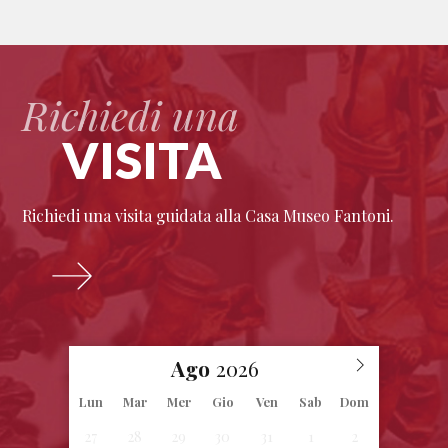
Richiedi una
VISITA
Richiedi una visita guidata alla Casa Museo Fantoni.
Ago
Lun
Mar
Mer
Gio
Ven
Sab
Dom
27
28
29
30
31
1
2