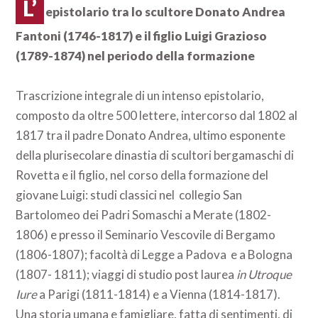
L’
epistolario tra lo scultore Donato Andrea
Fantoni (1746-1817) e il figlio Luigi Grazioso
(1789-1874) nel periodo della formazione
Trascrizione integrale di un intenso epistolario,
composto da oltre 500 lettere, intercorso dal 1802 al
1817 tra il padre Donato Andrea, ultimo esponente
della plurisecolare dinastia di scultori bergamaschi di
Rovetta e il figlio, nel corso della formazione del
giovane Luigi: studi classici nel collegio San
Bartolomeo dei Padri Somaschi a Merate (1802-
1806) e presso il Seminario Vescovile di Bergamo
(1806-1807); facoltà di Legge a Padova e a Bologna
(1807- 1811); viaggi di studio post laurea
in Utroque
Iure
a Parigi (1811-1814) e a Vienna (1814-1817).
Una storia umana e famigliare, fatta di sentimenti, di